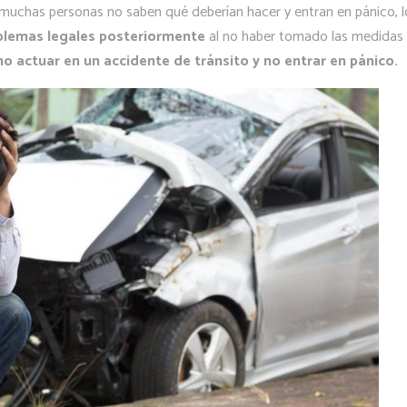
 muchas personas no saben qué deberían hacer y entran en pánico, l
blemas legales posteriormente
al no haber tomado las medidas
o actuar en un accidente de tránsito y no entrar en pánico.