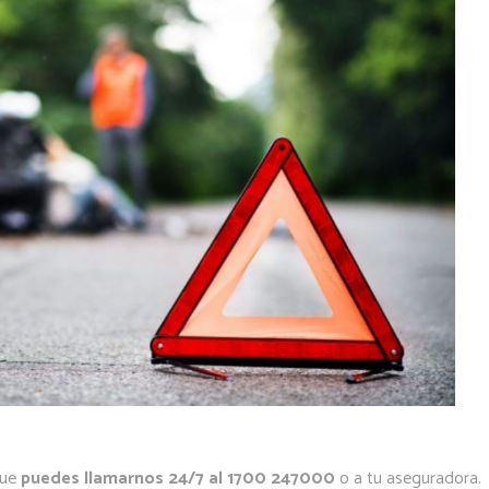
que
puedes llamarnos 24/7 al 1700 247000
o a tu aseguradora.