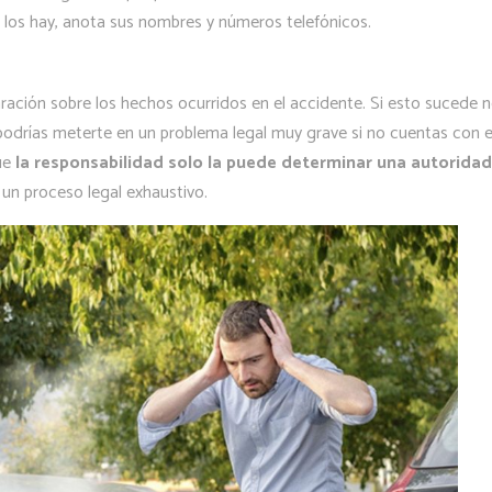
si los hay, anota sus nombres y números telefónicos.
aración sobre los hechos ocurridos en el accidente. Si esto sucede 
podrías meterte en un problema legal muy grave si no cuentas con e
ue
la responsabilidad solo la puede determinar una autoridad
 un proceso legal exhaustivo.