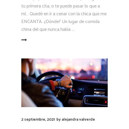
tu primera cita, o te puede pasar lo que a
mí… Quedé en ir a cenar con la chica que me
ENCANTA. ¿Dónde? Un lugar de comida
china del que nunca había
LEER MÁS
2 septiembre, 2021
by
alejandra valverde