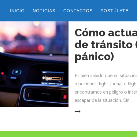
INICIO
NOTICIAS
CONTACTOS
POSTÚLATE
2 septiembre, 2021
by
alejandra
Cómo actua
de tránsito 
pánico)
Es bien sabido que en situacio
reacciones, fight (lucha) o fli
encontramos en peligro o int
escapar de la situación. Sin
LEER MÁS