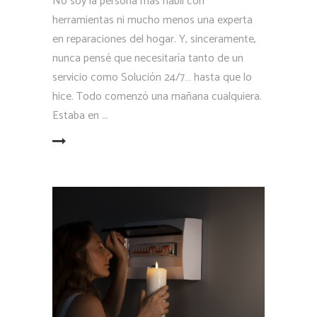
No soy la persona más hábil con
herramientas ni mucho menos una experta
en reparaciones del hogar. Y, sinceramente,
nunca pensé que necesitaría tanto de un
servicio como Solución 24/7… hasta que lo
hice. Todo comenzó una mañana cualquiera.
Estaba en
LEER MÁS