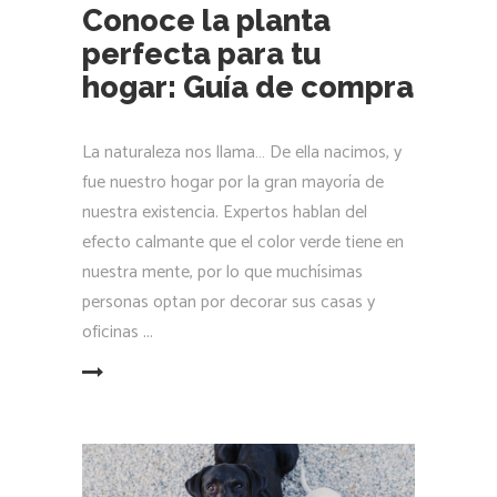
8 diciembre, 2021
by
alejandra valverde
Razas pequeñas y
grandes… Cuál es para
ti
Ante la duda de tener una mascota siempre
surgen varias interrogantes: ¿compro o