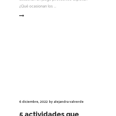
6 diciembre, 2022
by
alejandra valverde
5 actividades que
puedes hacer con tus
hijos en esta Navidad
La Navidad es para muchos la época más
bonita del año, un mes donde pasar tiempo
en familia y amigos es fundamental para
crear esas experiencias que durarán en tu
memoria por décadas. Pero no cabe duda
de que quienes
LEER MÁS