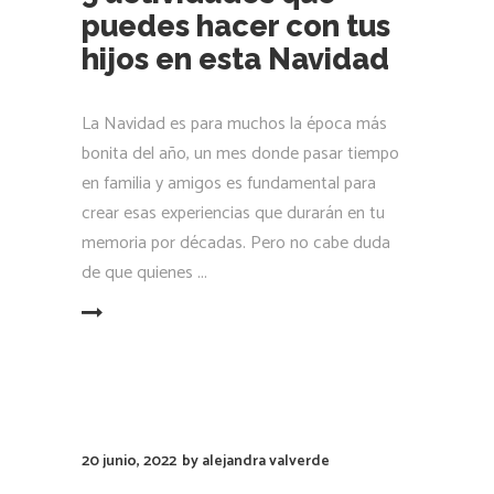
20 junio, 2022
by
alejandra valverde
Conoce la planta
perfecta para tu
hogar: Guía de compra
La naturaleza nos llama… De ella nacimos, y
fue nuestro hogar por la gran mayoría de
nuestra existencia. Expertos hablan del
efecto calmante que el color verde tiene en
nuestra mente, por lo que muchísimas
personas optan por decorar sus casas y
oficinas
LEER MÁS