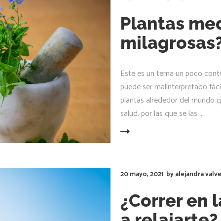
Plantas med
milagrosas
Este es un tema un poco contr
puede ser malinterpretado fácil
plantas alrededor del mundo qu
salud, por las que se las
LEER MÁS
20 mayo, 2021
by
alejandra valv
¿Correr en 
a relajarte?