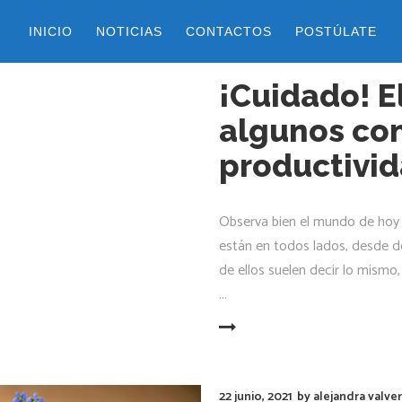
INICIO
NOTICIAS
CONTACTOS
POSTÚLATE
17 agosto, 2022
by
alejandra val
¡Cuidado! E
algunos co
productivi
Observa bien el mundo de hoy 
están en todos lados, desde 
de ellos suelen decir lo mismo, 
LEER MÁS
22 junio, 2021
by
alejandra valve