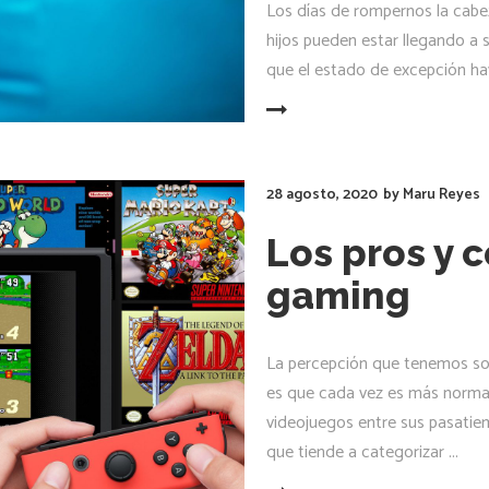
Los días de rompernos la cab
hijos pueden estar llegando a 
que el estado de excepción hay
LEER MÁS
28 agosto, 2020
by
Maru Reyes
Los pros y 
gaming
La percepción que tenemos so
es que cada vez es más normal
videojuegos entre sus pasatie
que tiende a categorizar