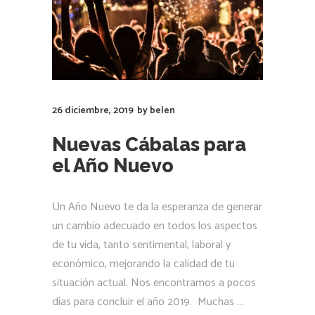
26 diciembre, 2019
by
belen
Nuevas Cábalas para
el Año Nuevo
Un Año Nuevo te da la esperanza de generar
un cambio adecuado en todos los aspectos
de tu vida, tanto sentimental, laboral y
económico, mejorando la calidad de tu
situación actual. Nos encontramos a pocos
días para concluir el año 2019. Muchas