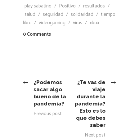
play sabatino
/
Positivo
/
resultados
/
salud
/
seguridad
/
solidaridad
/
tiempo
libre
/
videogaming
/
virus
/
xbox
0 Comments
¿Podemos
¿Te vas de
sacar algo
viaje
bueno de la
durante la
pandemia?
pandemia?
Esto es lo
Previous post
que debes
saber
Next post