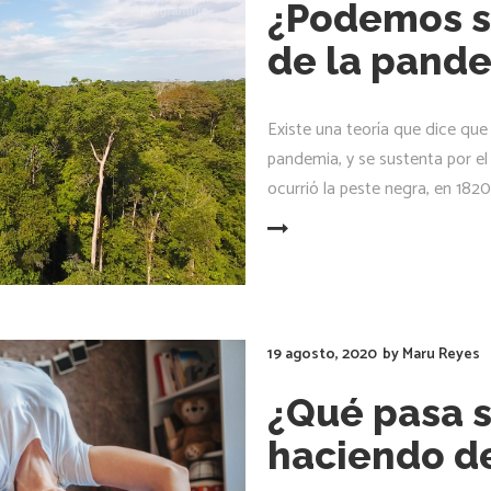
¿Podemos s
de la pand
Existe una teoría que dice que
pandemia, y se sustenta por el 
ocurrió la peste negra, en 1820
LEER MÁS
19 agosto, 2020
by
Maru Reyes
¿Qué pasa si
haciendo d