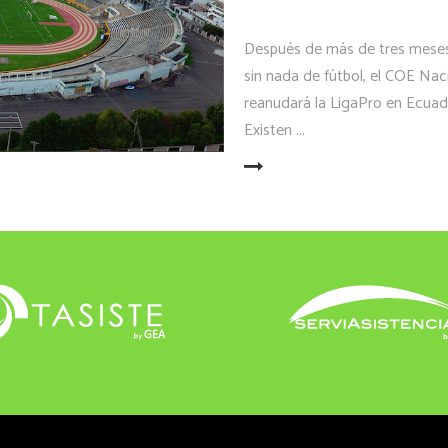
Después de más de tres meses c
sin nada de fútbol, el COE Nac
reanudará la LigaPro en Ecuad
Existen
LEER MÁS