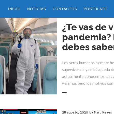
INICIO
NOTICIAS
CONTACTOS
POSTÚLATE
31 agosto, 2020
by
Maru Reyes
¿Te vas de v
pandemia? E
debes sabe
Los seres humanos siempre hem
supervivencia y en búsqueda d
actualmente conocemos un con
viajamos pero los motivos son
LEER MÁS
28 agosto, 2020
by
Maru Reyes