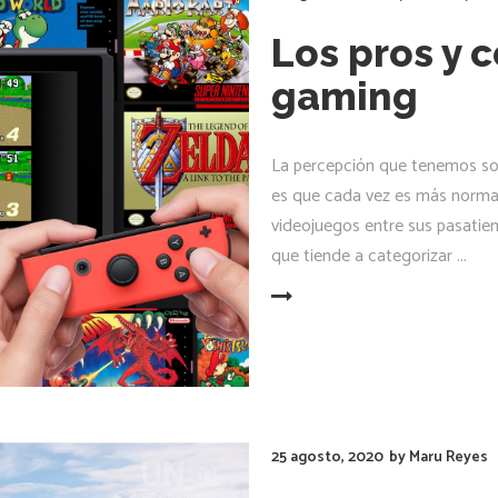
Los pros y 
gaming
La percepción que tenemos so
es que cada vez es más normal
videojuegos entre sus pasatie
que tiende a categorizar
LEER MÁS
25 agosto, 2020
by
Maru Reyes