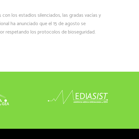
on los estadios silenciados, las gradas vacías y
ional ha anunciado que el 15 de agosto se
or respetando los protocolos de bioseguridad.