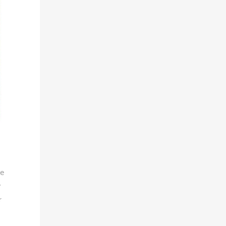
ue
y
r