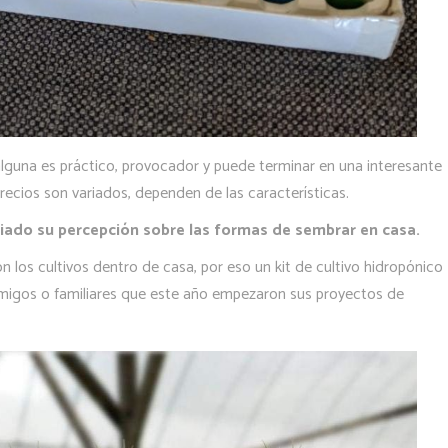
alguna es práctico, provocador y puede terminar en una interesante
precios son variados, dependen de las características.
biado su percepción sobre las formas de sembrar en casa.
los cultivos dentro de casa, por eso un kit de cultivo hidropónico
amigos o familiares que este año empezaron sus proyectos de