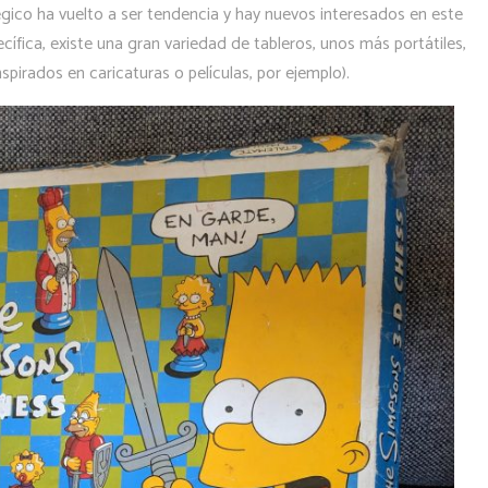
tégico ha vuelto a ser tendencia y hay nuevos interesados en este
ífica, existe una gran variedad de tableros, unos más portátiles,
spirados en caricaturas o películas, por ejemplo).