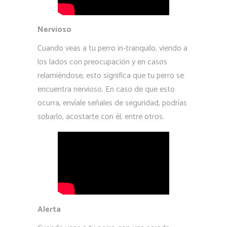
Nervioso
Cuando veas a tu perro in-tranquilo, viendo a
los lados con preocupación y en casos
relamiéndose, esto significa que tu perro se
encuentra nervioso. En caso de que esto
ocurra, envíale señales de seguridad, podrías
sobarlo, acostarte con él, entre otros.
Alerta