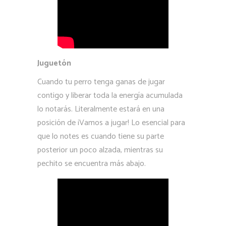
Juguetón
Cuando tu perro tenga ganas de jugar
contigo y liberar toda la energía acumulada
lo notarás. Literalmente estará en una
posición de ¡Vamos a jugar! Lo esencial para
que lo notes es cuando tiene su parte
posterior un poco alzada, mientras su
pechito se encuentra más abajo.