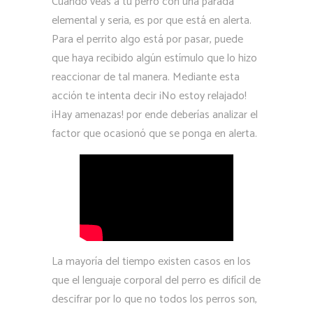
Cuando veas a tu perro con una parada
elemental y seria, es por que está en alerta.
Para el perrito algo está por pasar, puede
que haya recibido algún estímulo que lo hizo
reaccionar de tal manera. Mediante esta
acción te intenta decir ¡No estoy relajado!
¡Hay amenazas! por ende deberías analizar el
factor que ocasionó que se ponga en alerta.
La mayoría del tiempo existen casos en los
que el lenguaje corporal del perro es difícil de
descifrar por lo que no todos los perros son,