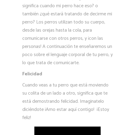
significa cuando mi perro hace eso? o
también ¿qué estará tratando de decirme mi
perro? Los perros utilizan todo su cuerpo,
desde las orejas hasta la cola, para
comunicarse con otros perros, y ¡con las
personas! A continuación te enseñaremos un
poco sobre el lenguaje corporal de tu perro, y
lo que trata de comunicarte.
Felicidad
Cuando veas a tu perro que está moviendo
su colita de un lado a otro, significa que te
está demostrando felicidad. Imaginatelo
diciéndote ¡Amo estar aquí contigo! ¡Estoy
feliz!