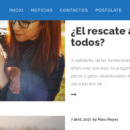
INICIO
NOTICIAS
CONTACTOS
POSTÚLATE
27 agosto, 2021
by
alejandra val
¿El rescate
todos?
3 realidades de las fundacio
#PetLover que eres, te pregunt
perros y gatos abandonados en l
van a exceso de
LEER MÁS
7 abril, 2021
by
Maru Reyes