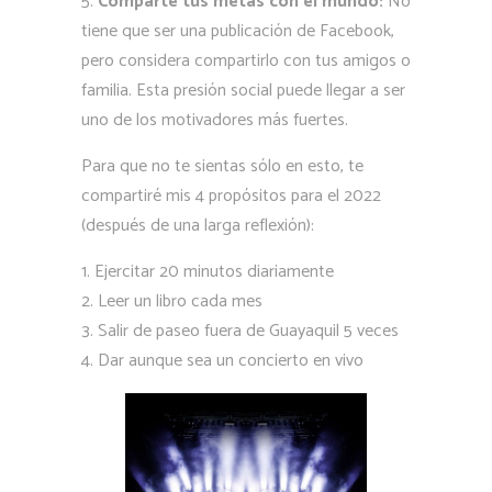
Comparte tus metas con el mundo:
No
tiene que ser una publicación de Facebook,
pero considera compartirlo con tus amigos o
familia. Esta presión social puede llegar a ser
uno de los motivadores más fuertes.
Para que no te sientas sólo en esto, te
compartiré mis 4 propósitos para el 2022
(después de una larga reflexión):
Ejercitar 20 minutos diariamente
Leer un libro cada mes
Salir de paseo fuera de Guayaquil 5 veces
Dar aunque sea un concierto en vivo