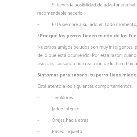
–
Si tienes la posibilidad de adaptar una ha
recomendable hacerlo.
–
Está siempre a su lado en todo momento, h
¿Por qué los perros tienen miedo de los fu
Nuestros amigos peludos son muy inteligentes, p
de lo que está ocurriendo. Por esta razón, cuand
asustan, causando una reacción de lucha o huida 
Síntomas para saber si tu perro tiene miedo 
Está atento a los siguientes comportamientos:
–
Temblores
–
Jadeo intenso
–
Orejas hacia atrás
–
Paseo inquieto