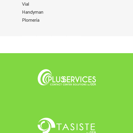
Vial
Handyman
Plomería