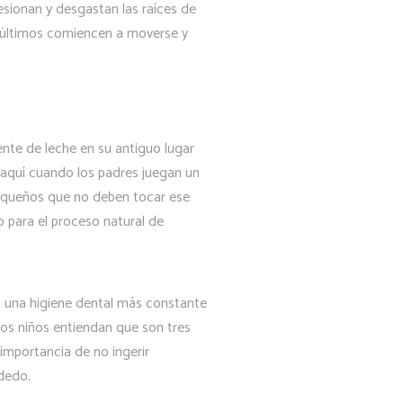
resionan y desgastan las raíces de
s últimos comiencen a moverse y
ente de leche en su antiguo lugar
s aquí cuando los padres juegan un
 pequeños que no deben tocar ese
 para el proceso natural de
ra una higiene dental más constante
os niños entiendan que son tres
 importancia de no ingerir
dedo.