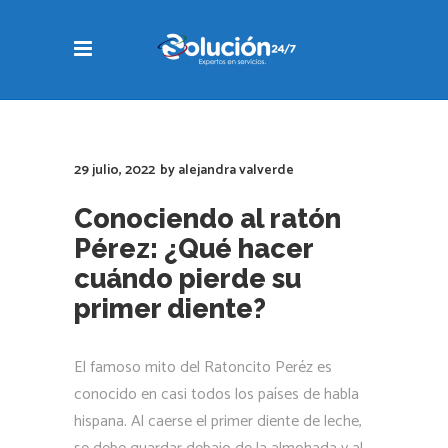
29 julio, 2022
by
alejandra valverde
Conociendo al ratón
Pérez: ¿Qué hacer
cuándo pierde su
primer diente?
El famoso mito del Ratoncito Peréz es
conocido en casi todos los países de habla
hispana. Al caerse el primer diente de leche,