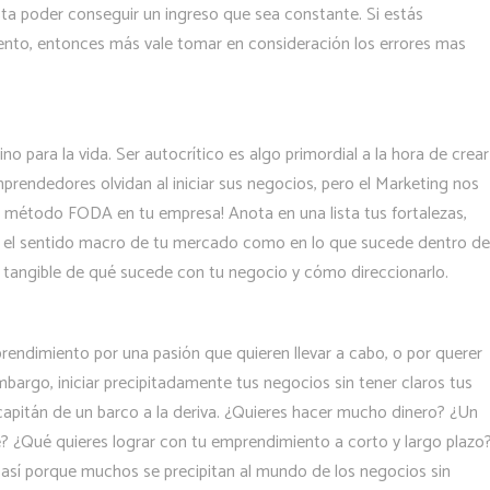
asta poder conseguir un ingreso que sea constante. Si estás
ento, entonces más vale tomar en consideración los errores mas
o para la vida. Ser autocrítico es algo primordial a la hora de crear
endedores olvidan al iniciar sus negocios, pero el Marketing nos
el método FODA en tu empresa! Anota en una lista tus fortalezas,
n el sentido macro de tu mercado como en lo que sucede dentro de
 tangible de qué sucede con tu negocio y cómo direccionarlo.
endimiento por una pasión que quieren llevar a cabo, o por querer
mbargo, iniciar precipitadamente tus negocios sin tener claros tus
apitán de un barco a la deriva. ¿Quieres hacer mucho dinero? ¿Un
e? ¿Qué quieres lograr con tu emprendimiento a corto y largo plazo
 así porque muchos se precipitan al mundo de los negocios sin