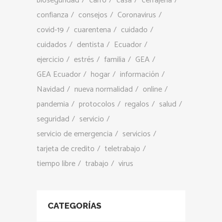
bioseguridad
carro
casa
cerrajería
confianza
consejos
Coronavirus
covid-19
cuarentena
cuidado
cuidados
dentista
Ecuador
ejercicio
estrés
familia
GEA
GEA Ecuador
hogar
información
Navidad
nueva normalidad
online
pandemia
protocolos
regalos
salud
seguridad
servicio
servicio de emergencia
servicios
tarjeta de credito
teletrabajo
tiempo libre
trabajo
virus
CATEGORÍAS