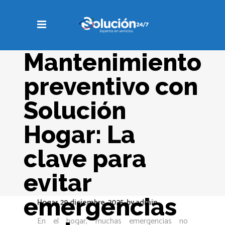
Mantenimiento
preventivo con
Solución
Hogar: La
clave para
evitar
emergencias
Hogar
29 diciembre, 2025
by
admin
En el hogar, muchas emergencias no