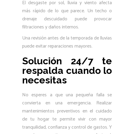
El desgaste por sol, lluvia y viento afecta
más rápido de lo que parece. Un techo o
drenaje descuidado puede provocar
filtraciones y daños internos.
Una revisión antes de la temporada de lluvias
puede evitar reparaciones mayores.
Solución 24/7 te
respalda cuando lo
necesitas
No esperes a que una pequeña falla se
convierta en una emergencia. Realizar
mantenimientos preventivos en el cuidado
de tu hogar te permite vivir con mayor
tranquilidad, confianza y control de gastos. Y