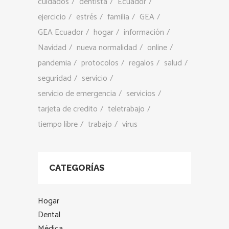
cuidados
dentista
Ecuador
ejercicio
estrés
familia
GEA
GEA Ecuador
hogar
información
Navidad
nueva normalidad
online
pandemia
protocolos
regalos
salud
seguridad
servicio
servicio de emergencia
servicios
tarjeta de credito
teletrabajo
tiempo libre
trabajo
virus
CATEGORÍAS
Hogar
Dental
Médica