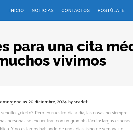
INICIO
NOTICIAS
CONTACTOS
POSTÚLATE
s para una cita mé
 muchos vivimos
e emergencias
20 diciembre, 2024
by
scarlet
sencillo, ¿cierto? Pero en nuestro día a día, las cosas no siempre
chas personas se encuentran con un gran obstáculo: largas esperas
ública. Y no estamos hablando de unos días, ¡sino de semanas o