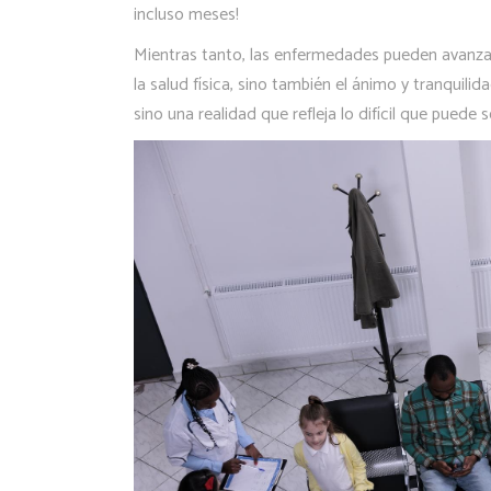
incluso meses!
Mientras tanto, las enfermedades pueden avanzar,
la salud física, sino también el ánimo y tranquil
sino una realidad que refleja lo difícil que puede