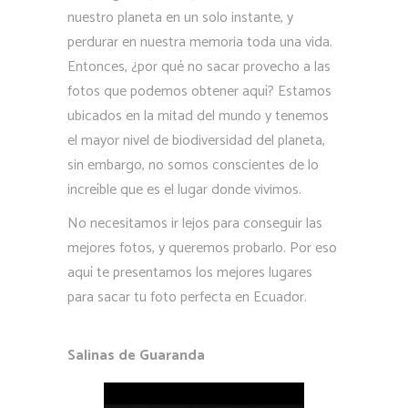
nuestro planeta en un solo instante, y
perdurar en nuestra memoria toda una vida.
Entonces, ¿por qué no sacar provecho a las
fotos que podemos obtener aquí? Estamos
ubicados en la mitad del mundo y tenemos
el mayor nivel de biodiversidad del planeta,
sin embargo, no somos conscientes de lo
increíble que es el lugar donde vivimos.
No necesitamos ir lejos para conseguir las
mejores fotos, y queremos probarlo. Por eso
aquí te presentamos los mejores lugares
para sacar tu foto perfecta en Ecuador.
Salinas de Guaranda