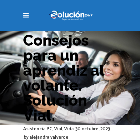
Consejos
para un
aprendiz al
volante.
Solución
Vial.
Asistencia PC
,
Vial
,
Vida
30 octubre, 2023
by
alejandra valverde