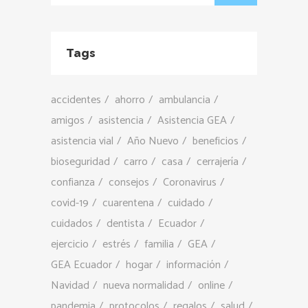
Tags
accidentes
ahorro
ambulancia
amigos
asistencia
Asistencia GEA
asistencia vial
Año Nuevo
beneficios
bioseguridad
carro
casa
cerrajería
confianza
consejos
Coronavirus
covid-19
cuarentena
cuidado
cuidados
dentista
Ecuador
ejercicio
estrés
familia
GEA
GEA Ecuador
hogar
información
Navidad
nueva normalidad
online
pandemia
protocolos
regalos
salud