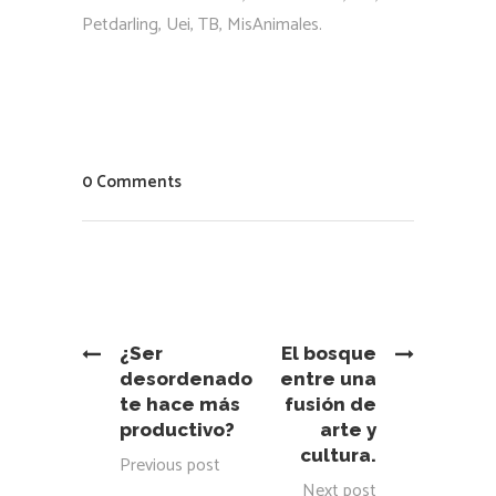
Petdarling, Uei, TB, MisAnimales.
0 Comments
¿Ser
El bosque
desordenado
entre una
te hace más
fusión de
productivo?
arte y
cultura.
Previous post
Next post