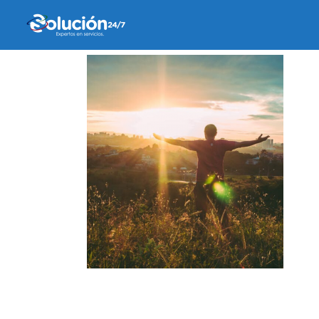
9 abril, 2020
by
belen