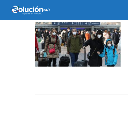
11 marzo, 2020
by
belen