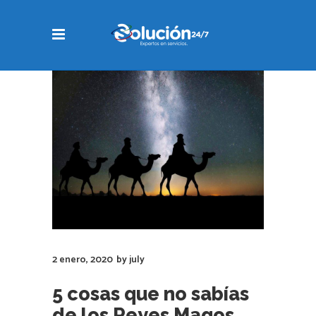
2 enero, 2020
by
july
5 cosas que no sabías
de los Reyes Magos