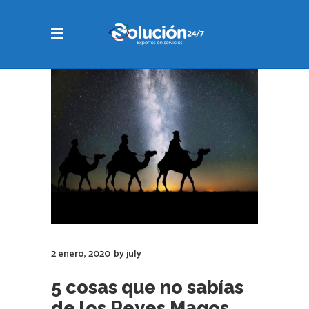
2 enero, 2020
by
july
5 cosas que no sabías
de los Reyes Magos