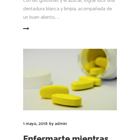
con las golosinas y el azúcar, lograr lucir una
dentadura blanca y limpia, acompañada de
un buen aliento,
LEER MÁS
1 mayo, 2018
by
admin
Enfermarte mientras