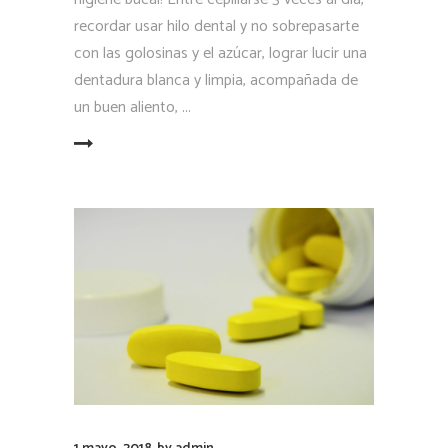
recordar usar hilo dental y no sobrepasarte
con las golosinas y el azúcar, lograr lucir una
dentadura blanca y limpia, acompañada de
un buen aliento,
LEER MÁS