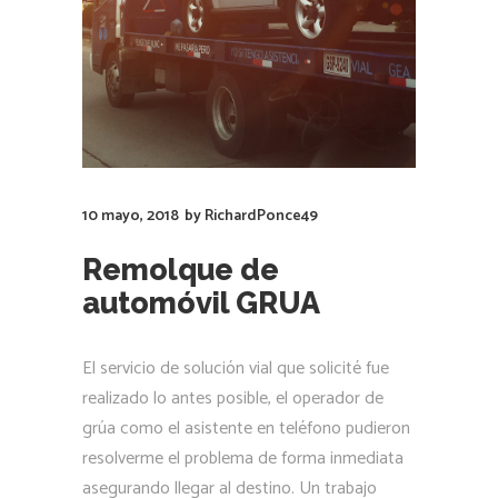
10 mayo, 2018
by
RichardPonce49
Remolque de
automóvil GRUA
El servicio de solución vial que solicité fue
realizado lo antes posible, el operador de
grúa como el asistente en teléfono pudieron
resolverme el problema de forma inmediata
asegurando llegar al destino. Un trabajo