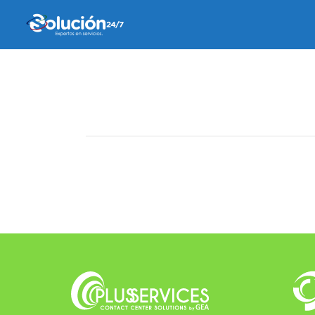
6 diciembre, 2022
by
alejandra valverde