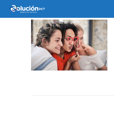
27 enero, 2020
by
belen