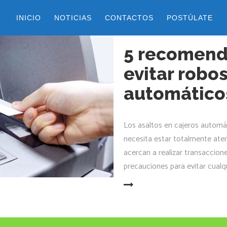
INICIO
NOTICIAS
CONTACTOS
POSTÚLATE
14 enero, 2018
by
belen
5 recomend
evitar robo
automático
Los asaltos en cajeros automát
necesita estar totalmente aten
acercan a realizar transaccio
precauciones para evitar cual
LEER MÁS