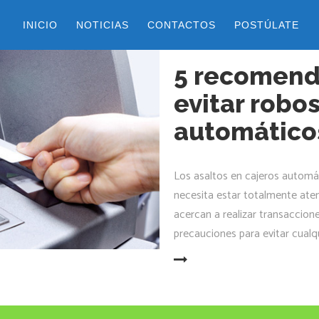
INICIO
NOTICIAS
CONTACTOS
POSTÚLATE
14 enero, 2018
by
belen
5 recomend
evitar robo
automático
Los asaltos en cajeros automát
necesita estar totalmente aten
acercan a realizar transaccio
precauciones para evitar cual
LEER MÁS