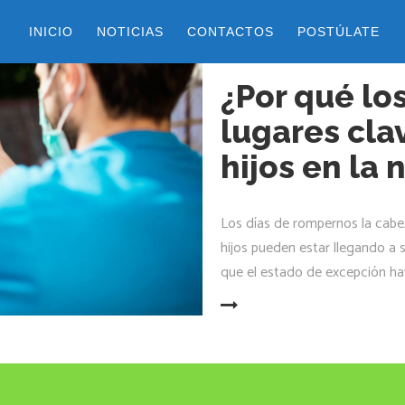
INICIO
NOTICIAS
CONTACTOS
POSTÚLATE
18 septiembre, 2020
by
Maru Re
¿Por qué lo
lugares cla
hijos en la
Los días de rompernos la cab
hijos pueden estar llegando a 
que el estado de excepción hay
LEER MÁS