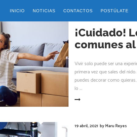
INICIO
NOTICIAS
CONTACTOS
POSTÚLATE
10 agosto, 2021
by
alejandra val
¡Cuidado! 
comunes al 
Vivir solo puede ser una exper
primera vez que sales del nido
puedes decorar como quieras… 
lo
LEER MÁS
19 abril, 2021
by
Maru Reyes