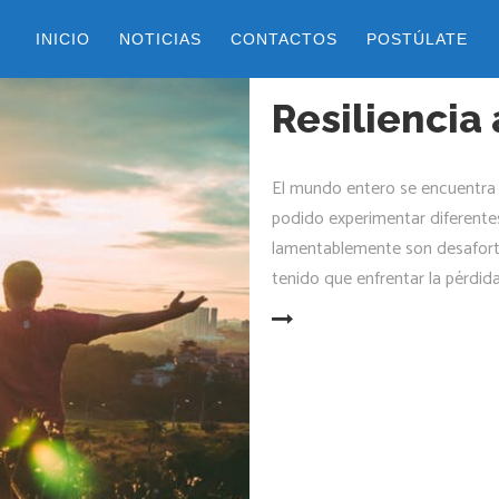
INICIO
NOTICIAS
CONTACTOS
POSTÚLATE
9 abril, 2020
by
belen
Resiliencia
El mundo entero se encuentra
podido experimentar diferente
lamentablemente son desafor
tenido que enfrentar la pérdid
LEER MÁS