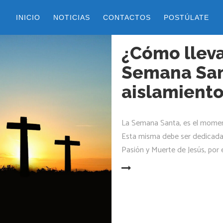
INICIO
NOTICIAS
CONTACTOS
POSTÚLATE
3 abril, 2020
by
belen
¿Cómo lleva
Semana San
aislamient
La Semana Santa, es el moment
Esta misma debe ser dedicada a
Pasión y Muerte de Jesús, por 
LEER MÁS