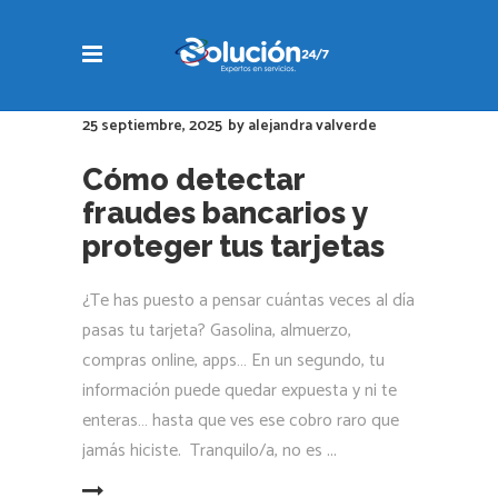
25 septiembre, 2025
by
alejandra valverde
Cómo detectar
fraudes bancarios y
proteger tus tarjetas
¿Te has puesto a pensar cuántas veces al día
pasas tu tarjeta? Gasolina, almuerzo,
compras online, apps… En un segundo, tu
información puede quedar expuesta y ni te
enteras… hasta que ves ese cobro raro que
jamás hiciste. Tranquilo/a, no es
LEER MÁS